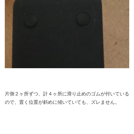
片側２ヶ所ずつ、計４ヶ所に滑り止めのゴムが付いている
ので、置く位置が斜めに傾いていても、ズレません。