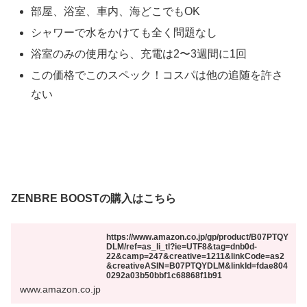
部屋、浴室、車内、海どこでもOK
シャワーで水をかけても全く問題なし
浴室のみの使用なら、充電は2〜3週間に1回
この価格でこのスペック！コスパは他の追随を許さ
ない
ZENBRE BOOSTの購入はこちら
https://www.amazon.co.jp/gp/product/B07PTQY
DLM/ref=as_li_tl?ie=UTF8&tag=dnb0d-
22&camp=247&creative=1211&linkCode=as2
&creativeASIN=B07PTQYDLM&linkId=fdae804
0292a03b50bbf1c68868f1b91
www.amazon.co.jp