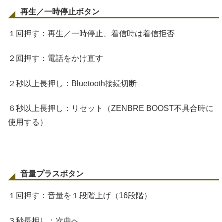
再生／一時停止ボタン
１回押す：再生／一時停止、着信時は着信拒否
２回押す：電話をかけ直す
２秒以上長押し：Bluetooth接続切断
６秒以上長押し：リセット（ZENBRE BOOST不具合時に
使用する）
音量プラスボタン
１回押す：音量を１段階上げ（16段階）
３秒長押し：次曲へ