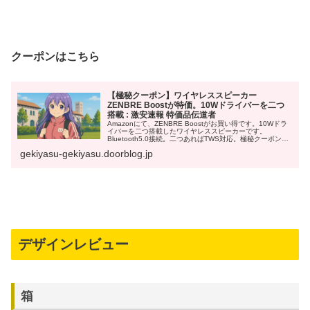
クーポンはこちら
【極秘クーポン】ワイヤレススピーカー
ZENBRE Boostが特価。10Wドライバーを二つ
搭載 : 激安速報 特価品伝道者
Amazonにて、ZENBRE Boostがお買い得です。10Wドラ
イバーを二つ搭載したワイヤレススピーカーです。
Bluetooth5.0接続。二つあればTWS対応。極秘クーポン
「6I4XK64D」適用で900円OFF。ZENBRE Japan Direct
gekiyasu-gekiyasu.doorblog.jp
の出品が対象です。
デザインレビュー
箱