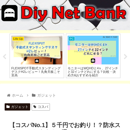
Life Up
投資
Lif
ンチ
【レビュー】おすすめ最強テレビチ
S＆P500は投資信託とETFどっちが
【コ
・決
ューナーREC-ON BCTX3＆HDD
良い？徹底比較した結果、私は断然
す
ETF！
ホーム
ガジェット
ガジェット
コスパ
【コスパNo.1】５千円でお釣り！？防水ス