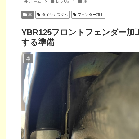
ホーム
Life Up
車
車
タイヤカスタム
フェンダー加工
YBR125フロントフェンダー
する準備
車