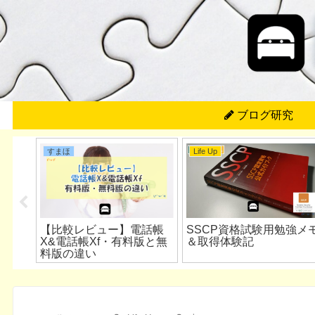
ブログ研究
すまほ
Life Up
最強コ
【比較レビュー】電話帳
SSCP資格試験用勉強メ
noA
X&電話帳Xf・有料版と無
＆取得体験記
料版の違い