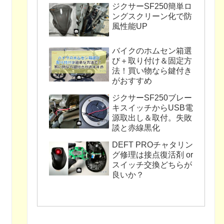
ジクサーSF250簡単ロ
ングスクリーン化で防
風性能UP
バイクのホムセン箱選
び＋取り付け＆固定方
法！買い物なら鍵付き
がおすすめ
ジクサーSF250ブレー
キスイッチからUSB電
源取出し＆取付。失敗
談と赤線黒化
DEFT PROチャタリン
グ修理は接点復活剤 or
スイッチ交換どちらが
良いか？