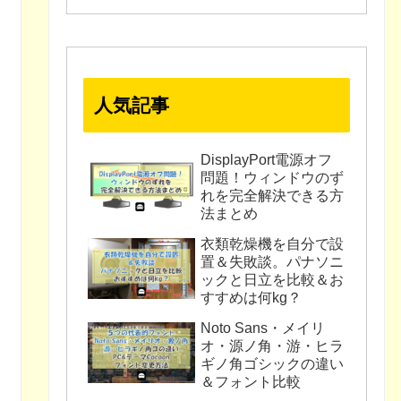
人気記事
DisplayPort電源オフ
問題！ウィンドウのず
れを完全解決できる方
法まとめ
衣類乾燥機を自分で設
置＆失敗談。パナソニ
ックと日立を比較＆お
すすめは何kg？
Noto Sans・メイリ
オ・源ノ角・游・ヒラ
ギノ角ゴシックの違い
＆フォント比較