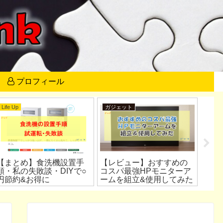
プロフィール
Life Up
ガジェット
ガジ
【まとめ】食洗機設置手
【レビュー】おすすめの
【レ
順・私の失敗談・DIYで○
コスパ最強HPモニターア
強コ
円節約&お得に
ームを組立&使用してみた
ミド