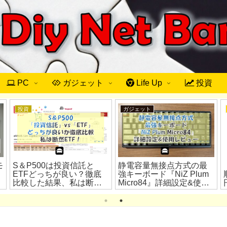
PC
ガジェット
Life Up
投資
投資
ガジェット
モ
S＆P500は投資信託と
静電容量無接点方式の最
ETFどっちが良い？徹底
強キーボード『NiZ Plum
比較した結果、私は断然
Micro84』詳細設定&使用
ETF！
レビュー