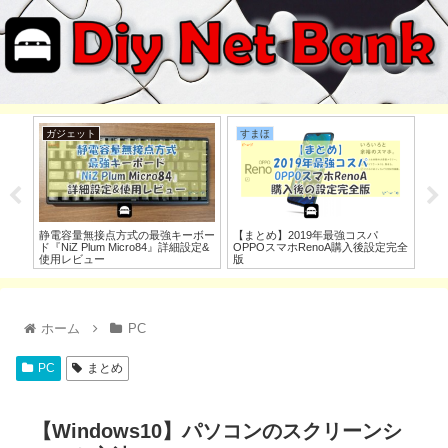
車
PC
ガ
【コスパNo.1】ホンダシャトル 車
モニターはウルトラワイドと4ｋ、
【
定完全
の選び方&おすすめ試乗ポイント・
34・38・43インチどれにする？比
HP
追記レビュー
較・決め方&おすすめを紹介
み
ホーム
PC
PC
まとめ
【Windows10】パソコンのスクリーンシ