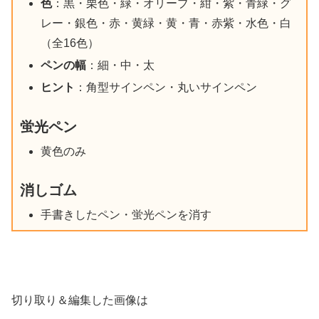
色
：黒・栗色・緑・オリーブ・紺・紫・青緑・グ
レー・銀色・赤・黄緑・黄・青・赤紫・水色・白
（全16色）
ペンの幅
：細・中・太
ヒント
：角型サインペン・丸いサインペン
蛍光ペン
黄色のみ
消しゴム
手書きしたペン・蛍光ペンを消す
切り取り＆編集した画像は