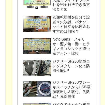
れを完全解決できる方
法まとめ
衣類乾燥機を自分で設
置＆失敗談。パナソニ
ックと日立を比較＆お
すすめは何kg？
Noto Sans・メイリ
オ・源ノ角・游・ヒラ
ギノ角ゴシックの違い
＆フォント比較
ジクサーSF250簡単ロ
ングスクリーン化で防
風性能UP
ジクサーSF250ブレー
キスイッチからUSB電
源取出し＆取付。失敗
談と赤線黒化
バイクのホムセン箱選