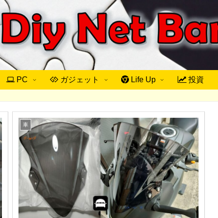
PC
ガジェット
Life Up
投資
車